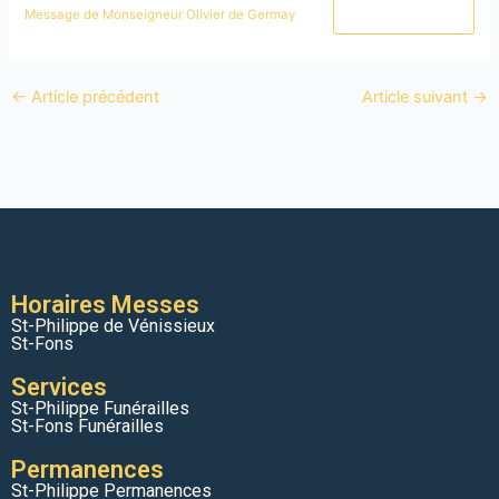
Télécharger
Message de Monseigneur Olivier de Germay
←
Article précédent
Article suivant
→
Horaires Messes
St-Philippe de Vénissieux
St-Fons
Services
St-Philippe Funérailles
St-Fons Funérailles
Permanences
St-Philippe Permanences